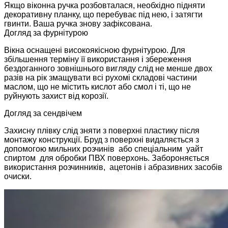
Якщо віконна ручка розбовталася, необхідно підняти
декоративну планку, що перебуває під нею, і затягти
гвинти. Ваша ручка знову зафіксована.
Догляд за фурнітурою
Вікна оснащені високоякісною фурнітурою. Для
збільшення терміну її використання і збереження
бездоганного зовнішнього вигляду слід не менше двох
разів на рік змащувати всі рухомі складові частини
маслом, що не містить кислот або смол і ті, що не
руйнують захист від корозії.
Догляд за сендвічем
Захисну плівку слід зняти з поверхні пластику після
монтажу конструкції. Бруд з поверхні видаляється з
допомогою мильних розчинів або спеціальним уайт
спиртом для обробки ПВХ поверхонь. Забороняється
використання розчинників, ацетонів і абразивних засобів
очиски.