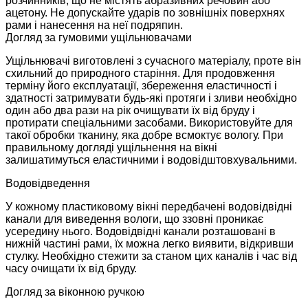
розчинників, що не містять абразивних речовин або
ацетону. Не допускайте ударів по зовнішніх поверхнях
рами і нанесення на неї подряпин.
Догляд за гумовими ущільнювачами
Ущільнювачі виготовлені з сучасного матеріалу, проте він
схильний до природного старіння. Для продовження
терміну його експлуатації, збереження еластичності і
здатності затримувати будь-які протяги і зливи необхідно
один або два рази на рік очищувати їх від бруду і
протирати спеціальними засобами. Використовуйте для
такої обробки тканину, яка добре всмоктує вологу. При
правильному догляді ущільнення на вікні
залишатимуться еластичними і водовідштовхувальними.
Водовідведення
У кожному пластиковому вікні передбачені водовідвідні
канали для виведення вологи, що ззовні проникає
усередину нього. Водовідвідні канали розташовані в
нижній частині рами, їх можна легко виявити, відкривши
стулку. Необхідно стежити за станом цих каналів і час від
часу очищати їх від бруду.
Догляд за віконною ручкою