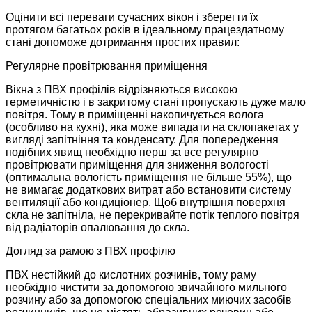
Оцінити всі переваги сучасних вікон і зберегти їх
протягом багатьох років в ідеальному працездатному
стані допоможе дотримання простих правил:
Регулярне провітрювання приміщення
Вікна з ПВХ профілів відрізняються високою
герметичністю і в закритому стані пропускають дуже мало
повітря. Тому в приміщенні накопичується волога
(особливо на кухні), яка може випадати на склопакетах у
вигляді запітніння та конденсату. Для попередження
подібних явищ необхідно перш за все регулярно
провітрювати приміщення для зниження вологості
(оптимальна вологість приміщення не більше 55%), що
не вимагає додаткових витрат або встановити систему
вентиляції або кондиціонер. Щоб внутрішня поверхня
скла не запітніла, не перекривайте потік теплого повітря
від радіаторів опалювання до скла.
Догляд за рамою з ПВХ профілю
ПВХ нестійкий до кислотних розчинів, тому раму
необхідно чистити за допомогою звичайного мильного
розчину або за допомогою спеціальних миючих засобів